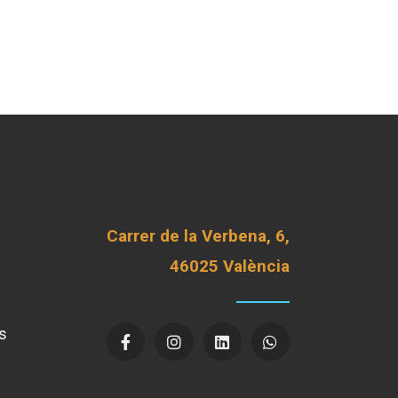
Carrer de la Verbena, 6,
46025 València
s