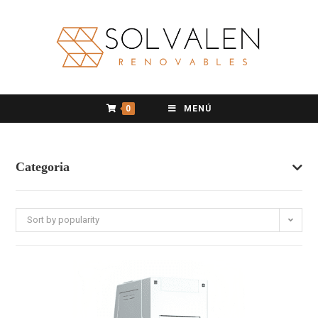
0
MENÚ
Categoria
Sort by popularity