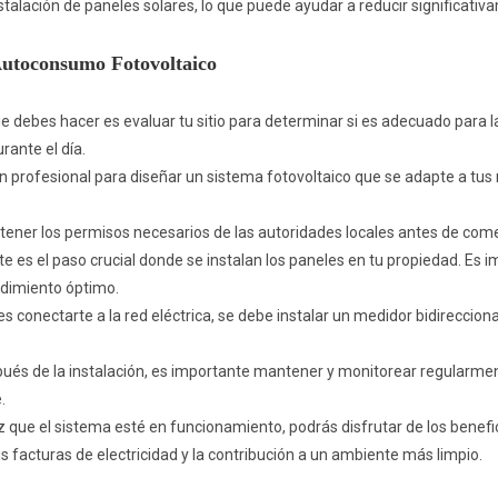
stalación de paneles solares, lo que puede ayudar a reducir significativa
 Autoconsumo Fotovoltaico
ue debes hacer es evaluar tu sitio para determinar si es adecuado para l
urante el día.
n profesional para diseñar un sistema fotovoltaico que se adapte a tus
ener los permisos necesarios de las autoridades locales antes de comen
ste es el paso crucial donde se instalan los paneles en tu propiedad. Es 
ndimiento óptimo.
ges conectarte a la red eléctrica, se debe instalar un medidor bidireccion
és de la instalación, es importante mantener y monitorear regularme
.
ez que el sistema esté en funcionamiento, podrás disfrutar de los bene
s facturas de electricidad y la contribución a un ambiente más limpio.