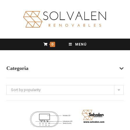
0
MENÚ
Categoria
Sort by popularity