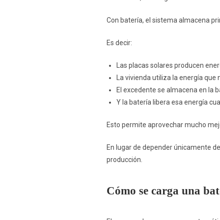
Con batería, el sistema almacena pri
Es decir:
Las placas solares producen ener
La vivienda utiliza la energía q
El excedente se almacena en la b
Y la batería libera esa energía cu
Esto permite aprovechar mucho mejor
En lugar de depender únicamente de l
producción.
Cómo se carga una bate