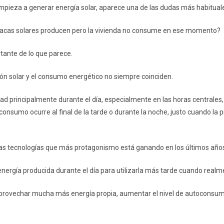
pieza a generar energía solar, aparece una de las dudas más habitua
placas solares producen pero la vivienda no consume en ese momento?
ante de lo que parece.
ión solar y el consumo energético no siempre coinciden.
dad principalmente durante el día, especialmente en las horas centrales
onsumo ocurre al final de la tarde o durante la noche, justo cuando la 
as tecnologías que más protagonismo está ganando en los últimos años:
nergía producida durante el día para utilizarla más tarde cuando realm
aprovechar mucha más energía propia, aumentar el nivel de autoconsumo