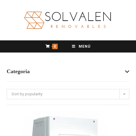
0
MENÚ
Categoria
Sort by popularity