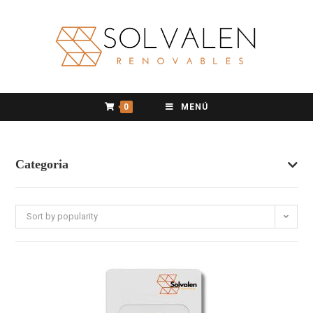
0
MENÚ
Categoria
Sort by popularity