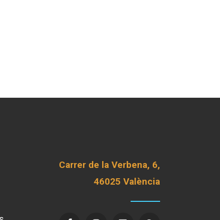
Carrer de la Verbena, 6,
46025 València
s