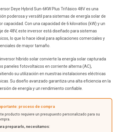
nversor Deye Hybrid Sun-6KW Plus Trifásico 48V es una
ción poderosa y versátil para sistemas de energía solar de
r capacidad. Con una capacidad de 6 kilovatios (kW) y un
aje de 48V, este inversor está diseñado para sistemas
sicos, lo que lo hace ideal para aplicaciones comerciales y
denciales de mayor tamaño.
inversor híbrido solar convierte la energía solar capturada
os paneles fotovoltaicos en corriente alterna (AC),
tiendo su utilización en nuestras instalaciones eléctricas
sicas. Su diseño avanzado garantiza una alta eficiencia en la
ersión de energía y un rendimiento confiable.
mportante: proceso de compra
ste producto requiere un presupuesto personalizado para su
ompra.
ara prepararlo, necesitamos: