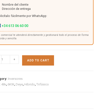
Nombre del cliente
Dirección de entrega
licítalo fácilmente por WhatsApp:
+34 613 06 60 00
 comercial te atenderá directamente y gestionará todo el proceso de forma
pida y sencilla.
+
ADD TO CART
gory:
Inversores
:
48v
,
6KW
,
Deye
,
Hibrido
,
Trifásico