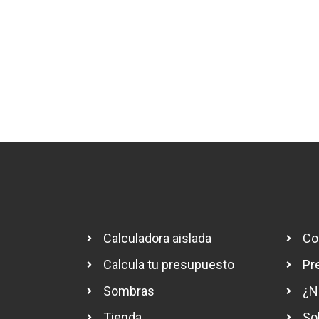
Calculadora aislada
Co
Calcula tu presupuesto
Pr
Sombras
¿N
Tienda
So