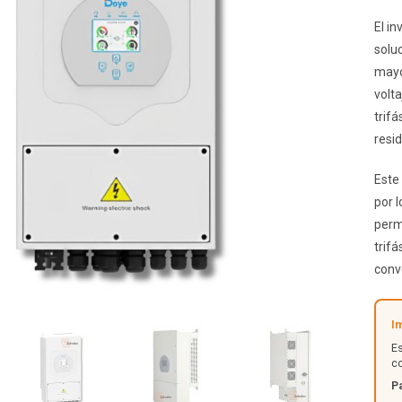
El i
solu
mayo
volt
trifá
resi
Este 
por l
permi
trifá
conv
I
E
c
P