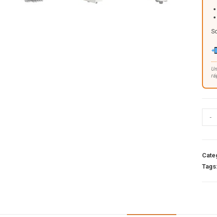
So
Un
rá
-
Cate
Tags