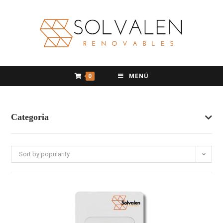
0
MENÚ
Categoria
Sort by popularity